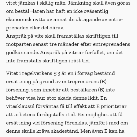
vitet jämkas i skälig mån. Jämkning skall även göras
om bestäl¬laren har haft en icke oväsentlig
ekonomisk nytta av annat ibruktagande av entre-
prenaden eller del därav.
Anspråk på vite skall framställas skriftligen till
motparten senast tre månader efter entreprenadens
godkännande. Anspråk på vite är förfallet, om det
inte framställs skriftligen i rätt tid.
Vitet i regelverkens 5:3 är en i förväg bestämd
ersättning på grund av entreprenörens (E)
försening, som innebär att beställaren (B) inte
behöver visa hur stor skada denne lidit. En
vitesklausul förväntas få till effekt att E prioriterar
att arbetena färdigställs i tid. B:s möjlighet att få
ersättning vid försening förenklas, jämfört med om
denne skulle kräva skadestånd. Men även E kan ha