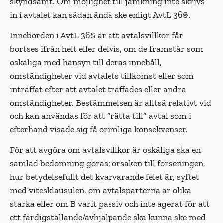
skyndsamt. Om möjlighet till jämkning inte skrivs
in i avtalet kan sådan ändå ske enligt AvtL 36§.
Innebörden i AvtL 36§ är att avtalsvillkor får
bortses ifrån helt eller delvis, om de framstår som
oskäliga med hänsyn till deras innehåll,
omständigheter vid avtalets tillkomst eller som
inträffat efter att avtalet träffades eller andra
omständigheter. Bestämmelsen är alltså relativt vid
och kan användas för att ”rätta till” avtal som i
efterhand visade sig få orimliga konsekvenser.
För att avgöra om avtalsvillkor är oskäliga ska en
samlad bedömning göras; orsaken till förseningen,
hur betydelsefullt det kvarvarande felet är, syftet
med vitesklausulen, om avtalsparterna är olika
starka eller om B varit passiv och inte agerat för att
ett färdigställande/avhjälpande ska kunna ske med