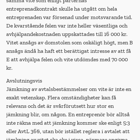
samma vite som enligt parternas
entreprenadkontrakt skulle ha utgått om hela
entreprenaden var försenad under motsvarande tid.
De kvarstående felen var inte heller väsentliga och
avhjälpandekostnaden uppskattades till 16 000 kr.
Vitet ansågs av domstolen som oskäligt högt, men B
ansågs ändå ha haft ett berättigat intresse av att få
E att avhjälpa felen och vite utdömdes med 70 000
kr.
Avslutningsvis
Jämkning av avtalsbestämmelser om vite är inte en
exakt vetenskap. Flera omständigheter kan få
relevans och det är svårförutsett hur stor en
jämkning blir, om någon. En entreprenör bör alltså
inte räkna med att jämkning kommer ske enligt 5:3
eller AvtL 36§, utan bör istället reglera i avtalet att
jämkning av vitet ska ske i vissa, närmare angivna