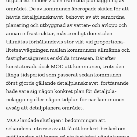
utgöra ett hin­der vid en framtida planläggning av
området. De av kommunen åberopade skälen för att
hävda detaljplanekravet, behovet av att samordna
planering och utbyggnad av vatten- och avlopp och
annan infra­struktur, måste enligt domstolen
tillmätas förhållandevis stor vikt vid proportiona­
litetsavvägningen mellan kommunens allmänna och
fastighetsägarens enskilda intressen. Därefter
konstaterade dock MÖD att kommunen, trots den
långa tidsperiod som passerat sedan kommunen
först gjorde gällande detaljplanekravet, fortfa­rande
hade vare sig någon konkret plan för detaljpla­
neläggning eller någon tidplan för när kommunen
avsåg att detaljplanera området.
MÖD landade slutligen i bedömningen att
sökandens intresse av att få ett konkret besked om
möjligheten att bygga på sin fastighet vägde tyngre