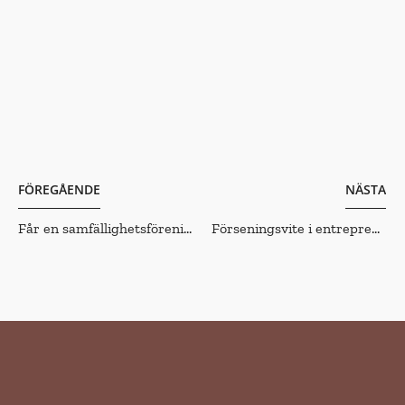
FÖREGÅENDE
NÄSTA
Får en samfällighetsförening installera laddboxar?
Förseningsvite i entreprenader