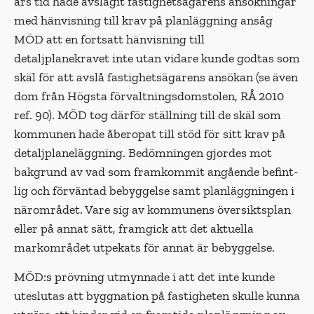
års tid hade avslagit fastighetsägarens ansökningar
med hänvisning till krav på planläggning ansåg
MÖD att en fortsatt hänvisning till
detaljplanekravet inte utan vidare kunde godtas som
skäl för att avslå fastighetsägarens ansökan (se även
dom från Högsta förvaltningsdomstolen, RÅ 2010
ref. 90). MÖD tog därför ställning till de skäl som
kommunen hade åberopat till stöd för sitt krav på
detaljplaneläggning. Bedömningen gjordes mot
bakgrund av vad som framkommit angående befint­
lig och förväntad bebyggelse samt plan­läggningen i
närområdet. Vare sig av kom­munens översiktsplan
eller på annat sätt, framgick att det aktuella
markområdet utpekats för annat är bebyggelse.
MÖD:s prövning utmynnade i att det inte kunde
uteslutas att byggnation på fastigheten skulle kunna