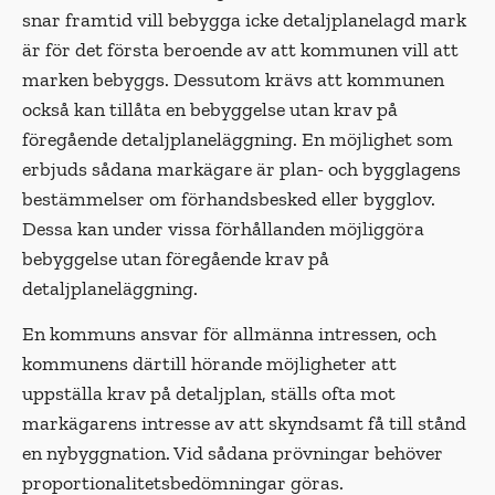
snar framtid vill bebygga icke detaljplanelagd mark
är för det första beroende av att kommunen vill att
marken bebyggs. Dessutom krävs att kommunen
också kan tillåta en bebyggelse utan krav på
föregående detaljplaneläggning. En möjlighet som
erbjuds sådana markägare är plan- och bygglagens
bestämmelser om förhandsbesked eller bygglov.
Dessa kan under vissa förhållanden möjliggöra
bebyggelse utan föregående krav på
detaljplaneläggning.
En kommuns ansvar för allmänna in­tressen, och
kommunens därtill hörande möjligheter att
uppställa krav på detalj­plan, ställs ofta mot
markägarens intres­se av att skyndsamt få till stånd
en ny­byggnation. Vid sådana prövningar behö­ver
proportionalitetsbedömningar göras.