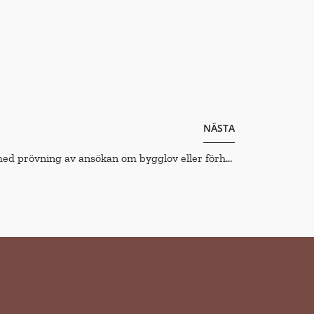
NÄSTA
Detaljplanekravet i samband med prövning av ansökan om bygglov eller förhandsbesked