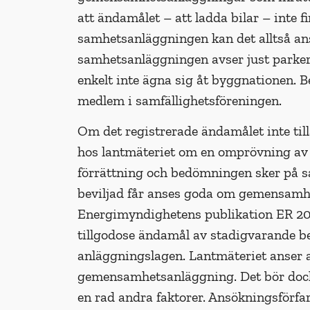
att ändamålet – att ladda bilar – inte 
samhetsanläggningen kan det alltså ans
samhetsanläggningen avser just parke
enkelt inte ägna sig åt byggnationen. B
medlem i samfällighetsföreningen.
Om det registrerade ändamålet inte till
hos lantmäteriet om en ompröv­ning av
förrättning och bedömningen sker på 
beviljad får anses goda om gemensamhe
Energimyndighetens publikation ER 2021
tillgodose ändamål av stadigvarande be
anläggningslagen. Lantmäteriet anser al
gemensam­hetsanläggning. Det bör dock
en rad andra faktorer. Ansökningsförfa