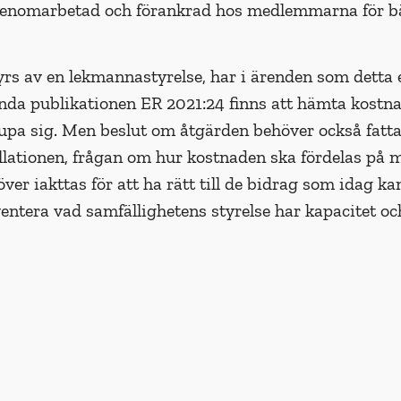
 genomarbetad och förankrad hos med­lemmarna för b
yrs av en lekmannastyrelse, har i ären­den som detta 
da publikationen ER 2021:24 finns att hämta kostnad
jupa sig. Men beslut om åtgärden behöver också fatta
allationen, frågan om hur kostnaden ska fördelas på
er iakttas för att ha rätt till de bidrag som idag k
nventera vad samfällighetens styrelse har kapacitet oc