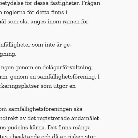
etydelse för dessa fastigheter. Frågan
reglerna för detta finns i
mål som ska anges inom ramen för
fälligheter som inte är ge­
gning.
ingen genom en delägar­förvaltning,
sform, genom en samfällighetsförening. I
arkeringsplatser som utgör en
som samfällighetsföreningen ska
indirekt av det registrerade ändamålet
nns pudelns kärna. Det finns många
s i beaktande och då är risken stor