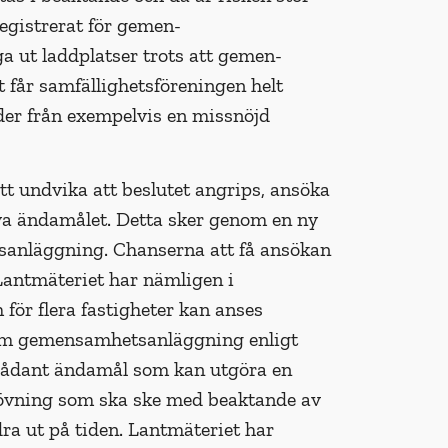
registrerat för gemen­
a ut laddplatser trots att gemen­
får samfällighetsföreningen helt
nder från exempelvis en missnöjd
tt undvika att beslutet angrips, ansöka
ya ändamålet. Detta sker genom en ny
anläggning. Chanserna att få ansökan
antmäteriet har nämligen i
ör flera fastig­heter kan anses
 som gemensam­hetsanläggning enligt
tt sådant ändamål som kan utgöra en
prövning som ska ske med beaktande av
ra ut på tiden. Lantmäteriet har