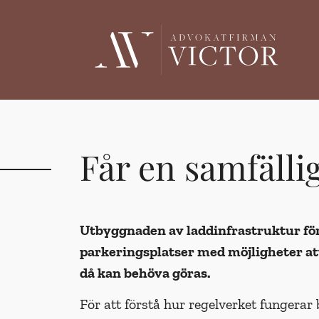
Får en samfälli
Utbyggnaden av laddinfrastruktur för
parkerings­platser med möjligheter att
då kan behöva göras.
För att förstå hur regelverket funger