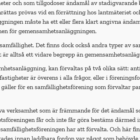
eter och som tillgodoser ändamål av stadigvarande b
ttas prövas vid en förrättning hos lantmäteriet och 
ningen måste ha ett eller flera klart angivna ända
amen för gemensam­hetsanläggningen.
mfällighet. Det finns dock också andra typer av sam
är alltså ett vidare begrepp än gemensam­hetsanläg
hetsanläggning, kan förvaltas på två olika sätt: ant
fastigheter är överens i alla frågor, eller i förening
 gäller för en samfällighetsförening som förvaltar p
driva verksamhet som är främmande för det ändamål 
hetsföreningen får och inte får göra bestäms därmed 
mfällighetsföre­ningen har att förvalta. Och här fi
des innan laddbara fordon var något som behövde ta