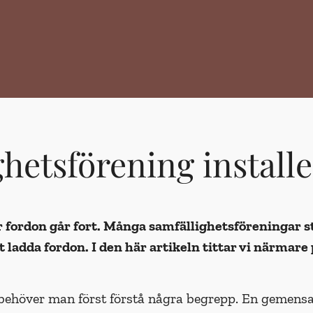
ghetsförening install
 fordon går fort. Många samfällighetsföreningar st
 ladda fordon. I den här artikeln tittar vi när­mar
ar behöver man först förstå några begrepp. En gemen