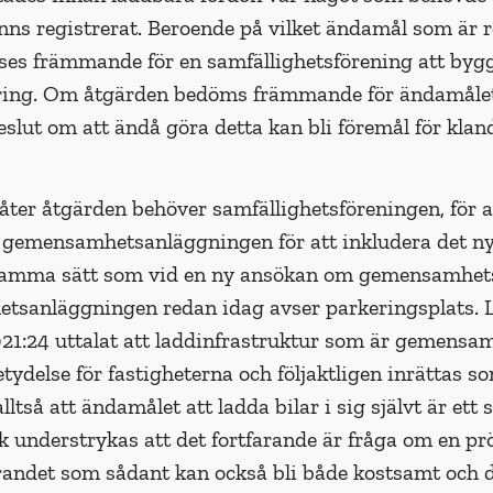
finns registrerat. Beroende på vilket ändamål som är 
es främmande för en samfällighetsförening att bygg
ring. Om åtgärden bedöms främmande för ändamålet 
eslut om att ändå göra detta kan bli föremål för kla
åter åtgärden behöver samfällighetsföre­ningen, för a
 gemensamhetsanläggningen för att inkludera det n
samma sätt som vid en ny ansökan om gemensamhets
tsanläggningen redan idag avser parkeringsplats. L
:24 uttalat att laddinfrastruktur som är gemensam f
tydelse för fastigheterna och följaktligen inrättas
ltså att ändamålet att ladda bilar i sig självt är e
 under­strykas att det fortfarande är fråga om en 
randet som sådant kan också bli både kostsamt och d