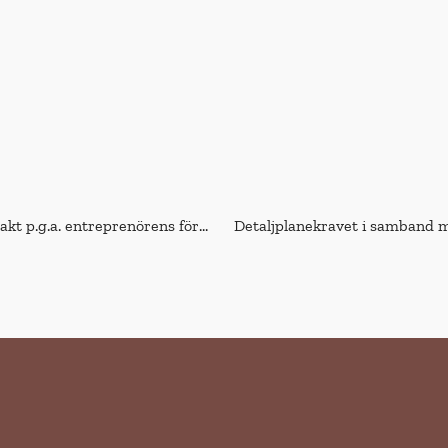
När får en beställare häva ett entreprenadkontrakt p.g.a. entreprenörens försening?