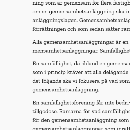
ning som är gemensam för flera fastigh
om en gemensamhetsan­läggning ska inrä
anläggningslagen. Gemen­samhetsanlägg
förrättningen och som sedan sätter r
Alla gemensamhetsanläggningar är en sa
mensamhetsanläggningar. Samfällighet 
En samfällighet, däribland en gemen­sam
som i princip kräver att alla delägande 
det följande ska vi fokusera på vad som
gemensamhets­anläggning.
En samfällighetsförening får inte be­
tillgodose. Ramarna för vad sam­fällig
för den gemensamhetsanläggning som sa
gemen­samhetsanläggningar som inrätta